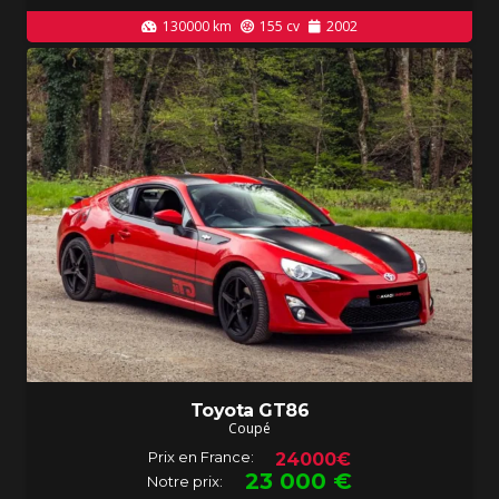
130000
km
155
cv
2002
Toyota GT86
Coupé
Prix en France:
24000€
23 000
€
Notre prix: