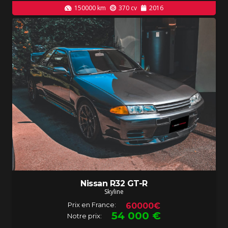
150000
km
370
cv
2016
Nissan R32 GT-R
Skyline
Prix en France:
60000€
54 000
€
Notre prix: