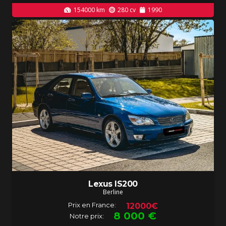
154000
km
280
cv
1990
Lexus IS200
Berline
Prix en France:
12000€
8 000
€
Notre prix: