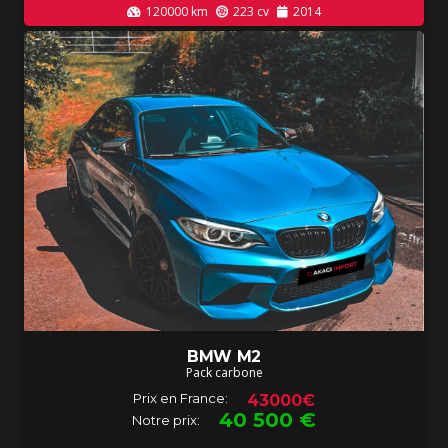
120000
km
223
cv
2014
BMW M2
Pack carbone
Prix en France:
43000€
40 500
€
Notre prix: