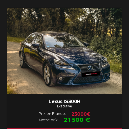
Lexus IS300H
Executive
Prix en France:
23000€
21 500
€
Notre prix: