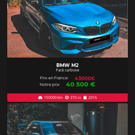
BMW M2
Pack carbone
Prix en France:
43000€
40 500
€
Notre prix:
150000
km
370
cv
2016