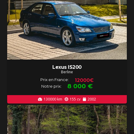
Lexus IS200
Berline
Prix en France:
12000€
8 000
€
Notre prix:
130000
km
155
cv
2002