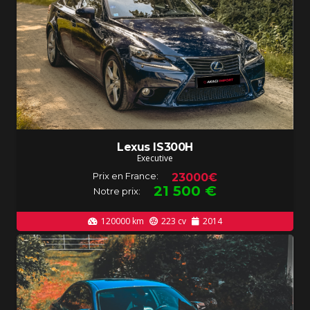
Lexus IS300H
Executive
Prix en France:
23000€
21 500
€
Notre prix:
120000
km
223
cv
2014