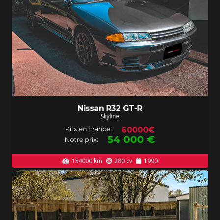
Nissan R32 GT-R
Skyline
Prix en France:
60000€
54 000
€
Notre prix:
154000
km
280
cv
1990