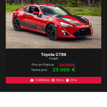
Toyota GT86
Coupé
Prix en France:
24000€
23 000
€
Notre prix:
110000
km
200
cv
2014