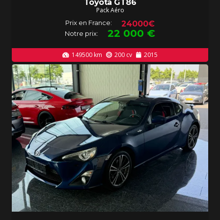
Toyota GT86
Pack Aéro
Prix en France:
24000€
22 000
€
Notre prix:
149500
km
200
cv
2015