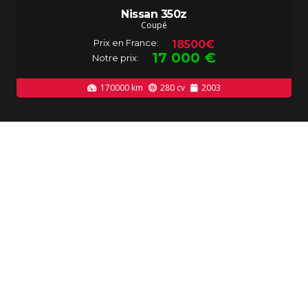
Nissan 350z
Coupé
Prix en France:
18500€
17 000
€
Notre prix:
170000
km
280
cv
2003