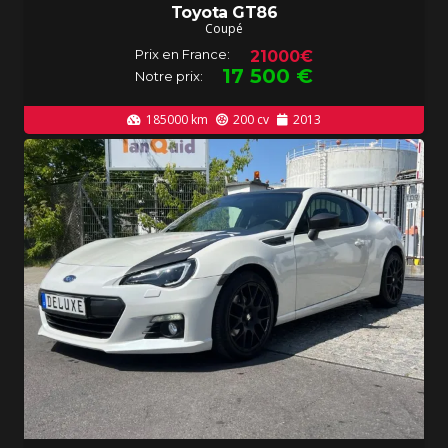
Toyota GT86
Coupé
Prix en France:
21000€
17 500
€
Notre prix:
185000
km
200
cv
2013