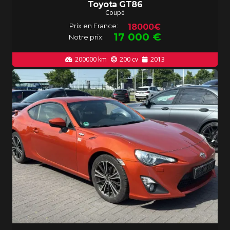
Toyota GT86
Coupé
Prix en France:
18000€
17 000
€
Notre prix:
200000
km
200
cv
2013