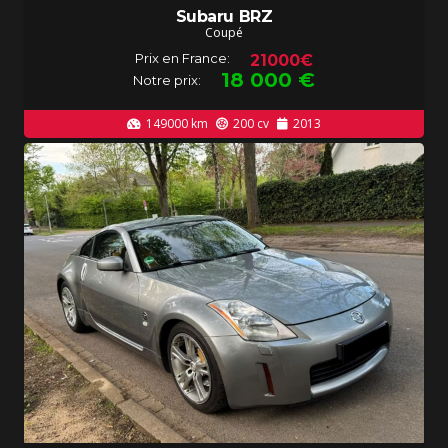
Subaru BRZ
Coupé
Prix en France:
21000€
18 000
€
Notre prix:
149000
km
200
cv
2013