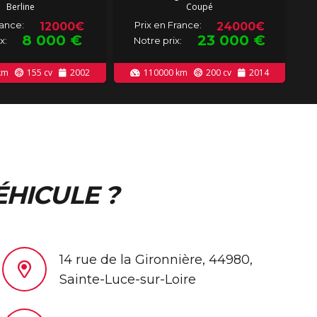
Berline
Coupé
rance:
Prix en France:
12000€
24000€
8 000
€
23 000
€
x:
Notre prix:
km
155
cv
2002
110000
km
200
cv
2014
ÉHICULE ?
14 rue de la Gironnière, 44980,
Sainte-Luce-sur-Loire