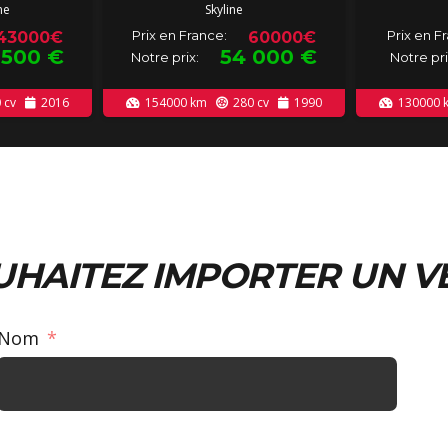
ne
Skyline
Prix en France:
Prix en F
43000€
60000€
 500
€
54 000
€
Notre prix:
Notre pri
0
cv
2016
154000
km
280
cv
1990
130000
UHAITEZ IMPORTER UN V
Nom