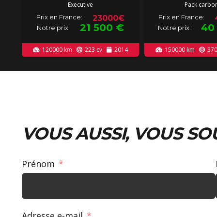
Executive
Pack carbo
Prix en France:
Prix en France:
23000€
21 500
€
40
Notre prix:
Notre prix:
120000
km
223
cv
2014
150000
km
37
VOUS AUSSI, VOUS SO
Prénom
Adresse e-mail