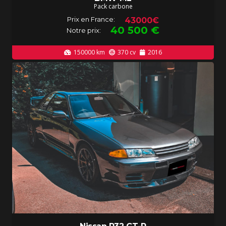
Pack carbone
Prix en France:
43000€
40 500
€
Notre prix:
150000
km
370
cv
2016