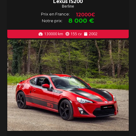
Lexus IS200
Berline
Prix en France:
12000€
8 000
€
Notre prix:
130000
km
155
cv
2002