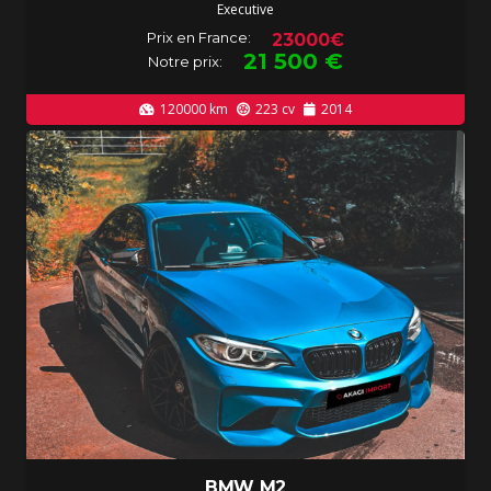
Executive
Prix en France:
23000€
21 500
€
Notre prix:
120000
km
223
cv
2014
BMW M2