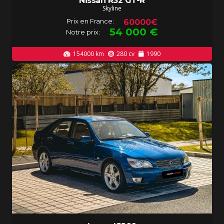
Nissan R32 GT-R
Skyline
Prix en France:
60000€
54 000
€
Notre prix:
154000
km
280
cv
1990