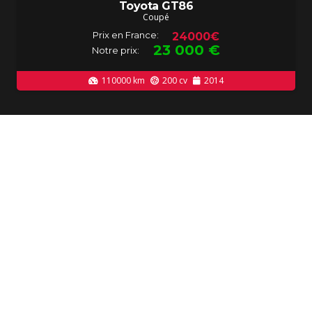
Toyota GT86
Coupé
Prix en France:
24000€
23 000
€
Notre prix:
110000
km
200
cv
2014