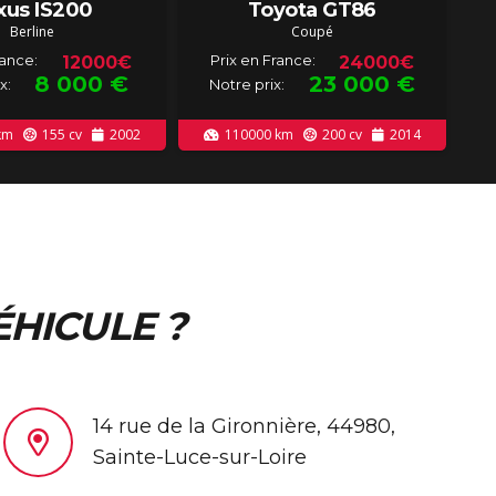
xus IS200
Toyota GT86
Berline
Coupé
rance:
Prix en France:
12000€
24000€
8 000
€
23 000
€
x:
Notre prix:
km
155
cv
2002
110000
km
200
cv
2014
ÉHICULE ?
14 rue de la Gironnière, 44980,
Sainte-Luce-sur-Loire