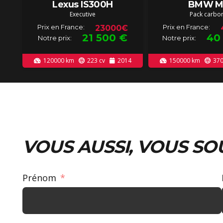
Lexus IS300H
BMW M
Executive
Pack carbo
Prix en France:
Prix en France:
23000€
21 500
€
40
Notre prix:
Notre prix:
120000
km
223
cv
2014
150000
km
37
VOUS AUSSI, VOUS SO
Prénom