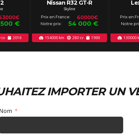
2
Nissan R32 GT-R
Le
ne
Skyline
Prix en France:
Prix en F
43000€
60000€
 500
€
54 000
€
Notre prix:
Notre pri
0
cv
2016
154000
km
280
cv
1990
130000
UHAITEZ IMPORTER UN V
Nom