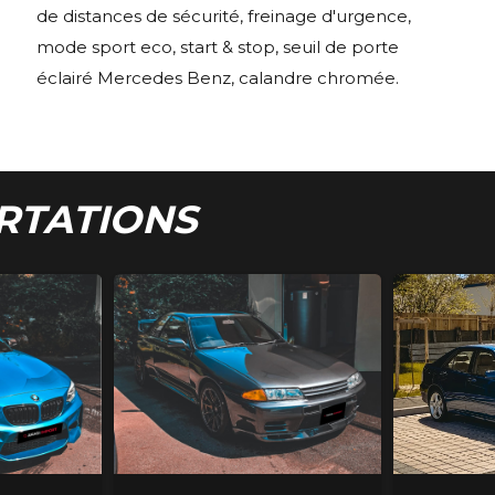
de distances de sécurité, freinage d'urgence,
mode sport eco, start & stop, seuil de porte
éclairé Mercedes Benz, calandre chromée.
RTATIONS