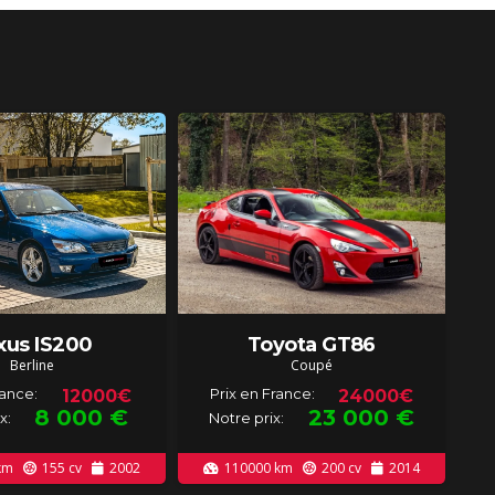
xus IS200
Toyota GT86
Berline
Coupé
rance:
Prix en France:
12000€
24000€
8 000
€
23 000
€
x:
Notre prix:
km
155
cv
2002
110000
km
200
cv
2014