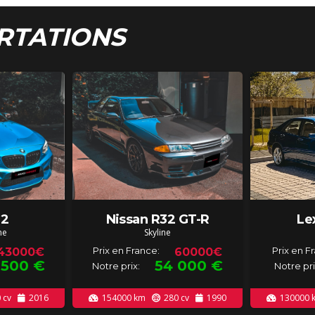
RTATIONS
2
Nissan R32 GT-R
Le
ne
Skyline
Prix en France:
Prix en F
43000€
60000€
 500
€
54 000
€
Notre prix:
Notre pri
0
cv
2016
154000
km
280
cv
1990
130000