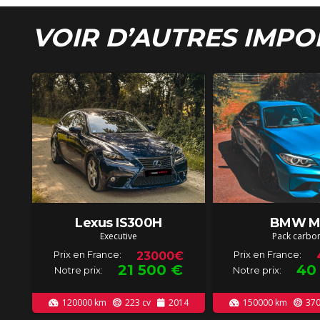
VOIR D’AUTRES IMPO
Lexus IS300H
BMW M
Executive
Pack carbo
Prix en France:
Prix en France:
23000€
21 500
€
40
Notre prix:
Notre prix:
120000
km
223
cv
2014
150000
km
37