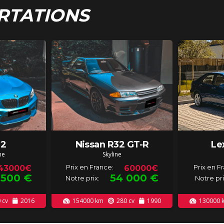
RTATIONS
2
Nissan R32 GT-R
Le
ne
Skyline
Prix en France:
Prix en F
43000€
60000€
 500
€
54 000
€
Notre prix:
Notre pri
0
cv
2016
154000
km
280
cv
1990
130000