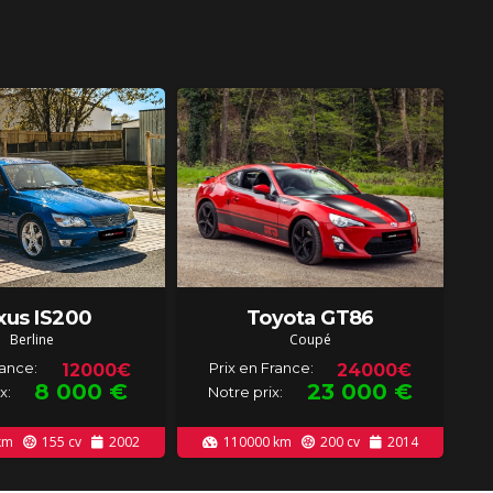
xus IS200
Toyota GT86
Berline
Coupé
rance:
Prix en France:
12000€
24000€
8 000
€
23 000
€
x:
Notre prix:
km
155
cv
2002
110000
km
200
cv
2014