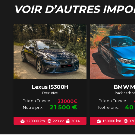
VOIR D’AUTRES IMPO
Lexus IS300H
BMW M
Executive
Pack carbo
Prix en France:
Prix en France:
23000€
21 500
€
40
Notre prix:
Notre prix:
120000
km
223
cv
2014
150000
km
37