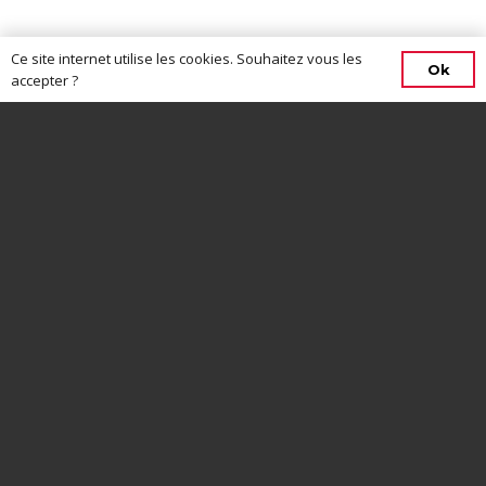
Ce site internet utilise les cookies. Souhaitez vous les
Ok
accepter ?
CONTACTEZ-NOUS
13 rue Charles Perron, 44630, Plessé
06 13 08 69 07