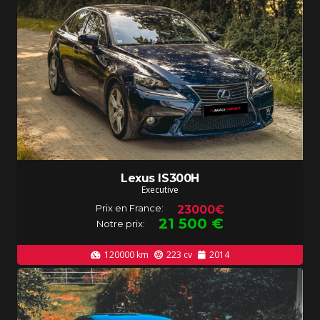
Lexus IS300H
Executive
Prix en France:
23000€
21 500
€
Notre prix:
120000
km
223
cv
2014