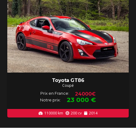
Toyota GT86
Coupé
Prix en France:
24000€
23 000
€
Notre prix:
110000
km
200
cv
2014