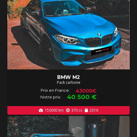
BMW M2
Pack carbone
Prix en France:
43000€
40 500
€
Notre prix:
150000
km
370
cv
2016