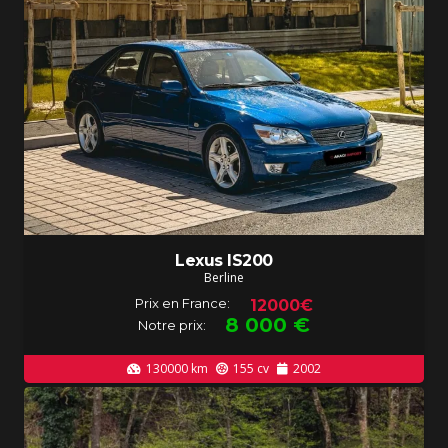
Lexus IS200
Berline
Prix en France:
12000€
8 000
€
Notre prix:
130000
km
155
cv
2002