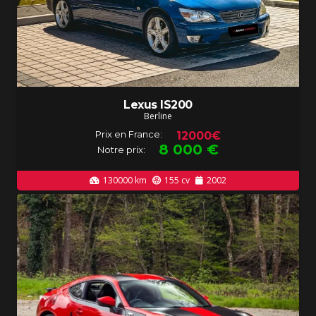
Lexus IS200
Berline
Prix en France:
12000€
8 000
€
Notre prix:
130000
km
155
cv
2002