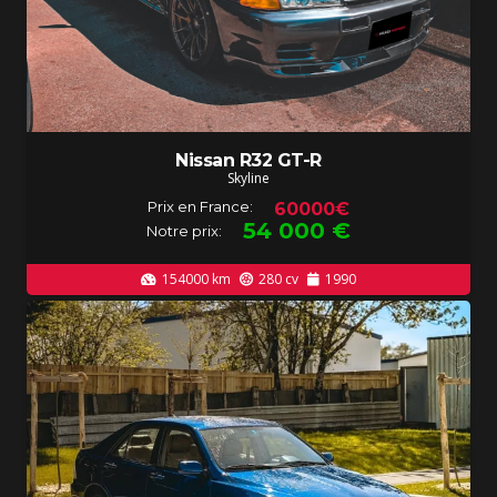
Nissan R32 GT-R
Skyline
Prix en France:
60000€
54 000
€
Notre prix:
154000
km
280
cv
1990