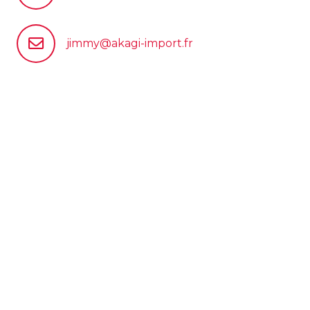
jimmy@akagi-import.fr