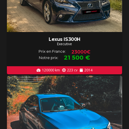
Lexus IS300H
Executive
Prix en France:
23000€
21 500
€
Notre prix:
120000
km
223
cv
2014