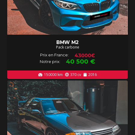
BMW M2
Pack carbone
Prix en France:
43000€
40 500
€
Notre prix:
150000
km
370
cv
2016