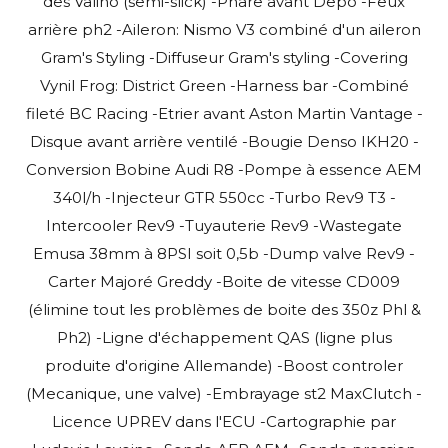
des Valino (semi-slick) -Phare avant Depo -Feux
arrière ph2 -Aileron: Nismo V3 combiné d'un aileron
Gram's Styling -Diffuseur Gram's styling -Covering
Vynil Frog: District Green -Harness bar -Combiné
fileté BC Racing -Etrier avant Aston Martin Vantage -
Disque avant arrière ventilé -Bougie Denso IKH20 -
Conversion Bobine Audi R8 -Pompe à essence AEM
340l/h -Injecteur GTR 550cc -Turbo Rev9 T3 -
Intercooler Rev9 -Tuyauterie Rev9 -Wastegate
Emusa 38mm à 8PSI soit 0,5b -Dump valve Rev9 -
Carter Majoré Greddy -Boite de vitesse CD009
(élimine tout les problèmes de boite des 350z Phl &
Ph2) -Ligne d'échappement QAS (ligne plus
produite d'origine Allemande) -Boost controler
(Mecanique, une valve) -Embrayage st2 MaxClutch -
Licence UPREV dans l'ECU -Cartographie par