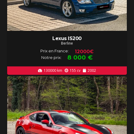
Lexus IS200
Berline
Prix en France:
12000€
8 000
€
Notre prix:
130000
km
155
cv
2002