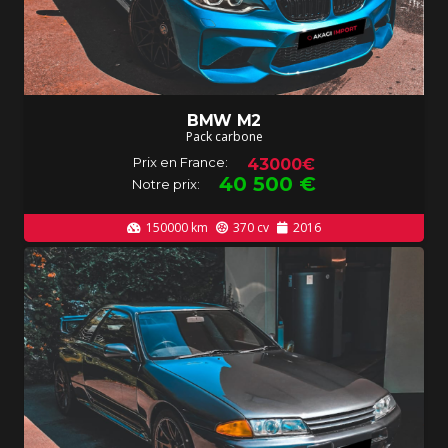
BMW M2
Pack carbone
Prix en France:
43000€
40 500
€
Notre prix:
150000
km
370
cv
2016