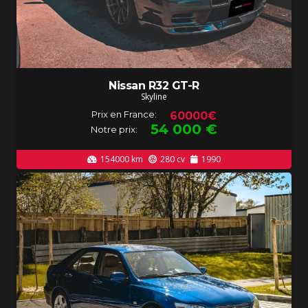
Nissan R32 GT-R
Skyline
Prix en France:
60000€
54 000
€
Notre prix:
154000
km
280
cv
1990