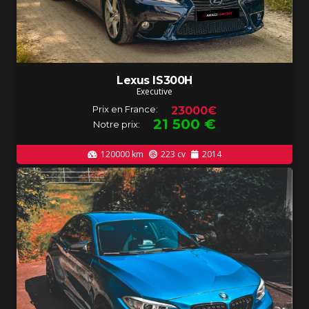
Lexus IS300H
Executive
Prix en France:
23000€
21 500
€
Notre prix:
120000
km
223
cv
2014