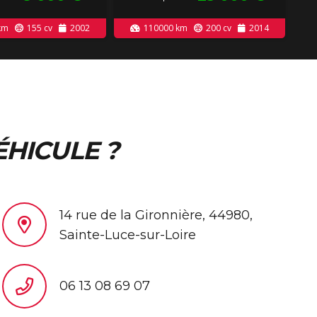
km
155
cv
2002
110000
km
200
cv
2014
ÉHICULE ?
14 rue de la Gironnière, 44980,
Sainte-Luce-sur-Loire
06 13 08 69 07