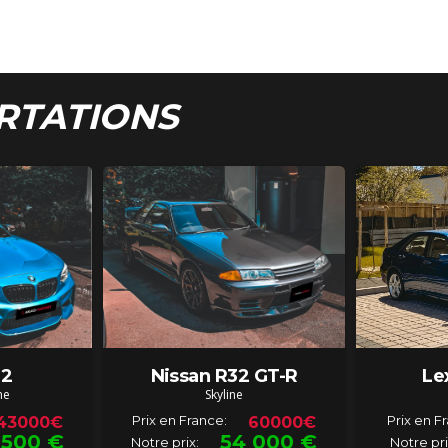
RTATIONS
2
Nissan R32 GT-R
Le
ne
Skyline
Prix en France:
Prix en F
43000€
60000€
 500
€
54 000
€
Notre prix:
Notre pri