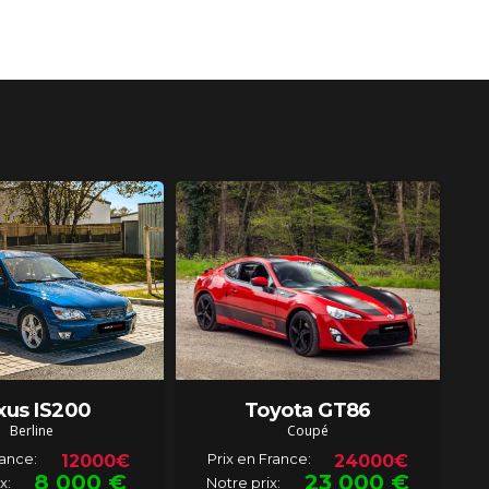
xus IS200
Toyota GT86
Berline
Coupé
rance:
Prix en France:
12000€
24000€
8 000
€
23 000
€
x:
Notre prix: