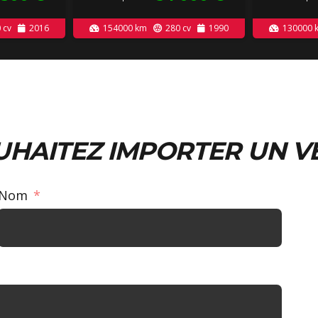
0
cv
2016
154000
km
280
cv
1990
130000
UHAITEZ IMPORTER UN V
Nom