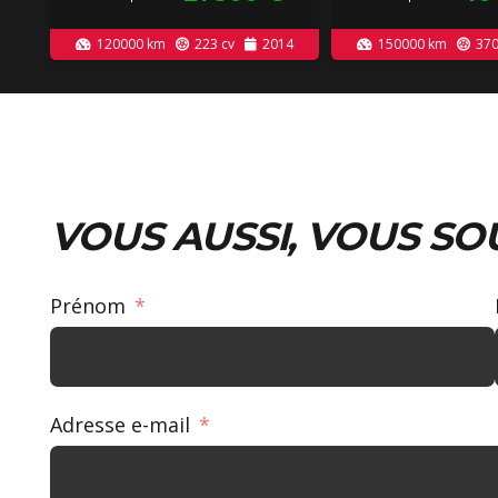
120000
km
223
cv
2014
150000
km
37
VOUS AUSSI, VOUS SO
Prénom
Adresse e-mail