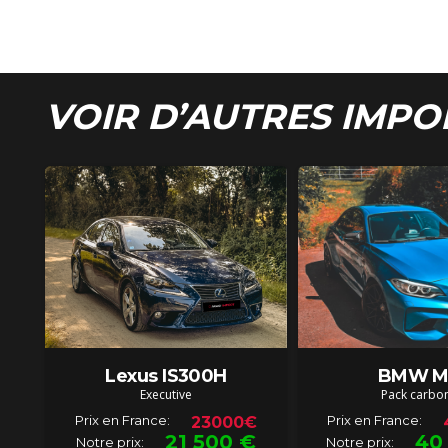
VOIR D’AUTRES IMPO
Lexus IS300H
BMW M
Executive
Pack carbo
Prix en France:
Prix en France:
23000€
21 500
€
40
Notre prix:
Notre prix: