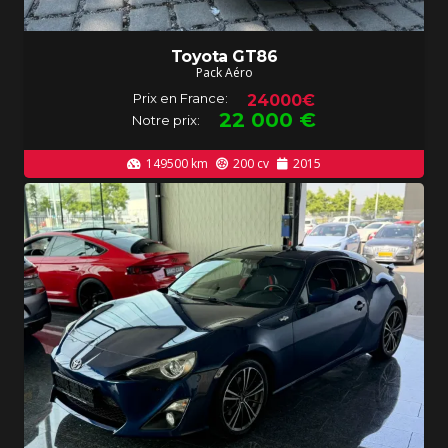
Toyota GT86
Pack Aéro
Prix en France:
24000€
22 000
€
Notre prix:
149500
km
200
cv
2015