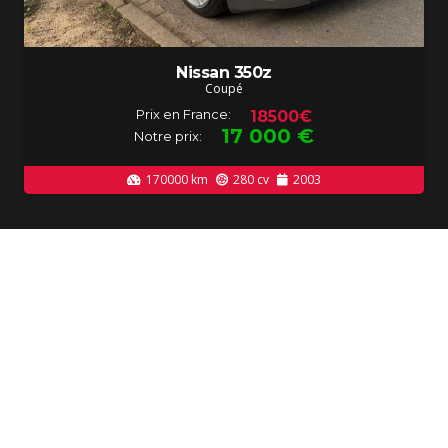
Nissan 350z
Coupé
Prix en France:
18500€
17 000
€
Notre prix:
170000
km
280
cv
2003