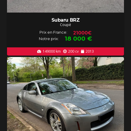
Subaru BRZ
Coupé
Prix en France:
21000€
18 000
€
Notre prix:
149000
km
200
cv
2013