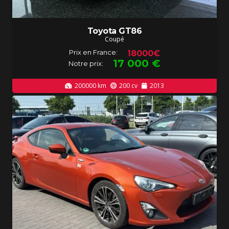
Toyota GT86
Coupé
Prix en France:
18000€
17 000
€
Notre prix:
200000
km
200
cv
2013