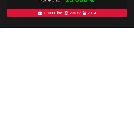
23 000
€
Notre prix:
110000
km
200
cv
2014