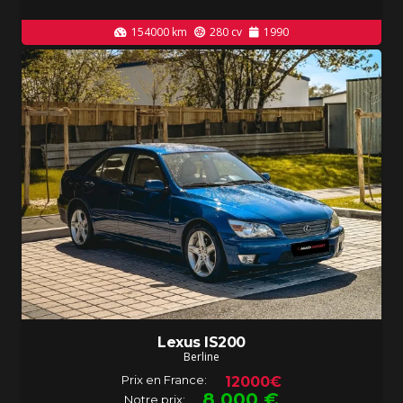
154000
km
280
cv
1990
Lexus IS200
Berline
Prix en France:
12000€
8 000
€
Notre prix: