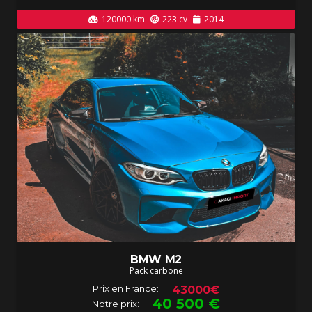
120000
km
223
cv
2014
BMW M2
Pack carbone
Prix en France:
43000€
40 500
€
Notre prix: