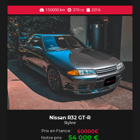
150000
km
370
cv
2016
Nissan R32 GT-R
Skyline
Prix en France:
60000€
54 000
€
Notre prix: