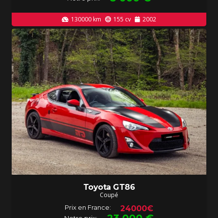
130000
km
155
cv
2002
Toyota GT86
Coupé
Prix en France:
24000€