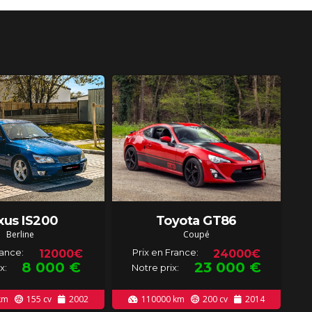
xus IS200
Toyota GT86
Berline
Coupé
rance:
Prix en France:
12000€
24000€
8 000
€
23 000
€
x:
Notre prix:
km
155
cv
2002
110000
km
200
cv
2014