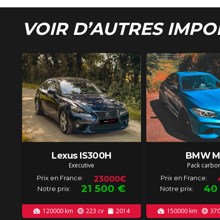
VOIR D’AUTRES IMPO
Lexus IS300H
BMW M
Executive
Pack carbo
Prix en France:
Prix en France:
23000€
21 500
€
40
Notre prix:
Notre prix:
120000
km
223
cv
2014
150000
km
37