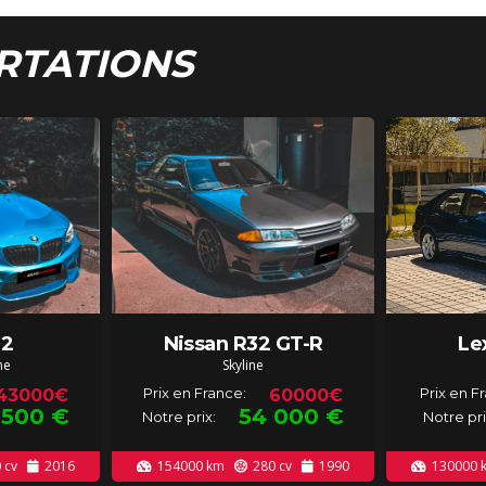
RTATIONS
2
Nissan R32 GT-R
Le
ne
Skyline
Prix en France:
Prix en F
43000€
60000€
 500
€
54 000
€
Notre prix:
Notre pri
0
cv
2016
154000
km
280
cv
1990
130000