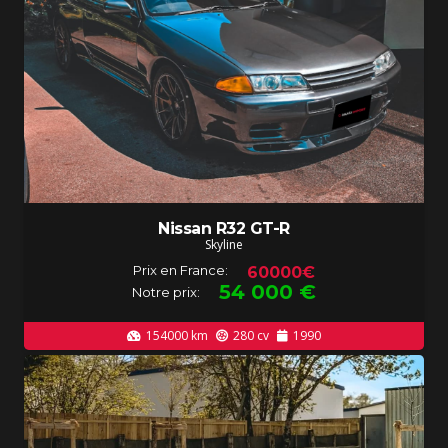
Nissan R32 GT-R
Skyline
Prix en France:
60000€
54 000
€
Notre prix:
154000
km
280
cv
1990