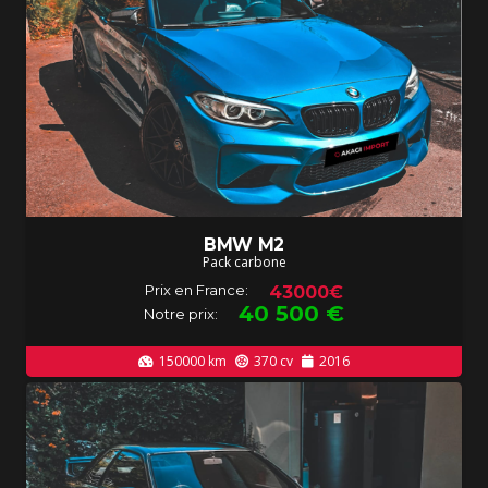
BMW M2
Pack carbone
Prix en France:
43000€
40 500
€
Notre prix:
150000
km
370
cv
2016