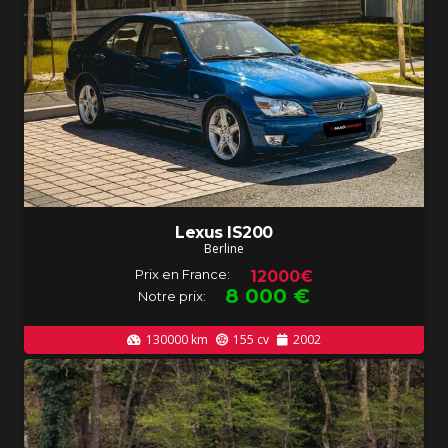
Lexus IS200
Berline
Prix en France:
12000€
8 000
€
Notre prix:
130000
km
155
cv
2002