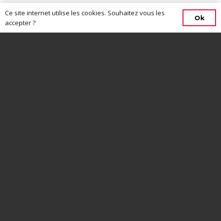
Ce site internet utilise les cookies. Souhaitez vous les
Ok
accepter ?
CONTACTEZ-NOUS
13 rue Charles Perron, 44630, Plessé
06 13 08 69 07