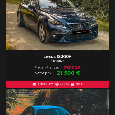
Lexus IS300H
Executive
Prix en France:
23000€
21 500
€
Notre prix:
120000
km
223
cv
2014