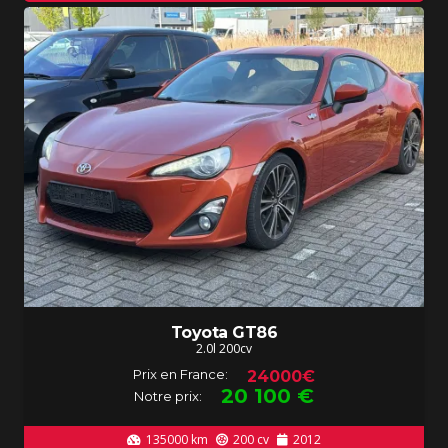
Toyota GT86
2.0l 200cv
Prix en France:
24000€
20 100
€
Notre prix:
135000
km
200
cv
2012