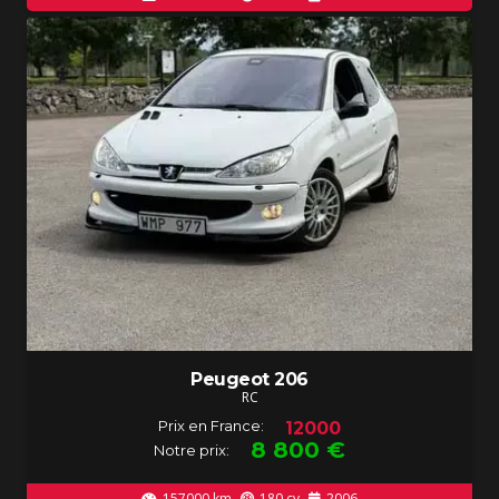
Peugeot 206
RC
Prix en France:
12000
8 800
€
Notre prix:
157000
km
180
cv
2006