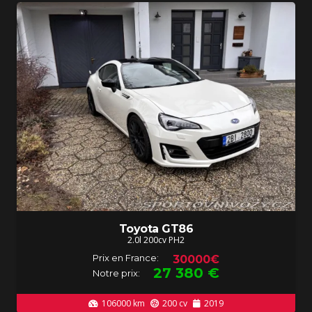
Toyota GT86
2.0l 200cv PH2
Prix en France:
30000€
27 380
€
Notre prix:
106000
km
200
cv
2019