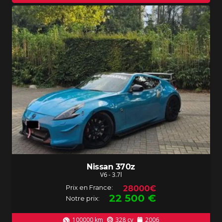
Nissan 370z
V6 - 3.7l
Prix en France:
28000€
22 500
€
Notre prix:
100000
km
328
cv
2006