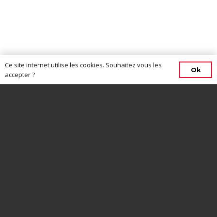
Ce site internet utilise les cookies. Souhaitez vous les
Ok
accepter ?
CONTACTEZ-NOUS
13 rue Charles Perron, 44630, Plessé